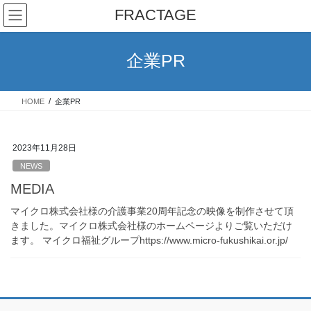
コ
ナ
FRACTAGE
ン
ビ
テ
ゲ
ン
ー
企業PR
ツ
シ
へ
ョ
ス
ン
HOME
企業PR
キ
に
ッ
移
プ
動
2023年11月28日
NEWS
MEDIA
マイクロ株式会社様の介護事業20周年記念の映像を制作させて頂
きました。マイクロ株式会社様のホームページよりご覧いただけ
ます。 マイクロ福祉グループhttps://www.micro-fukushikai.or.jp/